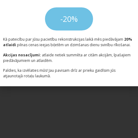
Welcome to WordPress! It’s your first post. Edit or delete
-20%
it, then start creating!
Kā pateicību par jūsu pacietību rekonstrukcijas laikā mēs piedāvājam
20%
atlaidi
pilnas cenas ieejas biļetēm un dzimšanas dienu svinību rīkošanai.
Akcijas nosacījumi:
atlaide netiek summēta ar citām akcijām, īpašajiem
piedāvājumiem un atlaidēm.
Paldies, ka izvēlaties mūs! Jau pavisam drīz ar prieku gaidīsim jūs
atjaunotajā rotaļu laukumā.