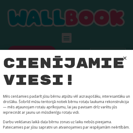
Rezervēt ballīti
EN
Cienījamie
Author:
viesi!
admin
Mēs cenšamies padarīt jūsu bērnu atpūtu vēl aizraujošāku, interesantāku un
drošāku. Šobrīd mūsu teritorijā notiek bērnu rotaļu laukuma rekonstrukcija
— mēs atjaunojam rotaļu aprīkojumu, lai jau pavisam drīz varētu jūs
iepriecināt ar jaunu un mūsdienīgu rotaļu vidi.
Hello, world!
Darbu veikšanas laikā daļa bērnu zonas uz laiku nebūs pieejama.
Pateicamies par jūsu sapratni un atvainojamies par iespējamām neērtībām.